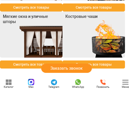
Смотреть все товары
Смотреть все товары
Мягкие окна и уличные
Костровые чаши
шторы
Смотреть все товары
Смотреть все товары
Заказать звонок
Каталог
Max
Telegram
WhatsApp
Позвонить
Меню
+7 (969) 777-85-85
rbesedka@gmail.com
Написать директору