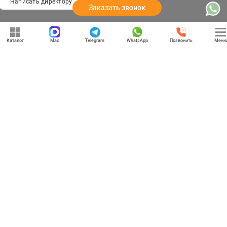
Написать директору
Заказать звонок
Вологда
Каталог
Max
Telegram
WhatsApp
Позвонить
Меню
г. Вологда, улица Благовещенская, 35
Отдел продаж: 09:00 — 21:00
Служба доставки: 09:00 — 21:00
Задать вопрос
Политика конфиденциальности
Карта сайта
Информация, представленная на сайте, не является публичной офертой, и носит
информационный характер.
© 2013–2026 «РУССКАЯ БЕСЕДКА» — Вологда, Вологодская область. Все права защищены.