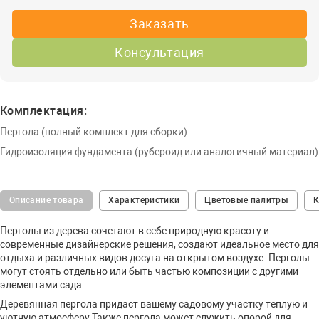
Заказать
Консультация
Комплектация:
Пергола (полный комплект для сборки)
Гидроизоляция фундамента (рубероид или аналогичный материал)
Описание товара
Характеристики
Цветовые палитры
К
Перголы из дерева сочетают в себе природную красоту и
современные дизайнерские решения, создают идеальное место для
отдыха и различных видов досуга на открытом воздухе. Перголы
могут стоять отдельно или быть частью композиции с другими
элементами сада.
Деревянная пергола придаст вашему садовому участку теплую и
уютную атмосферу.Также пергола может служить опорой для