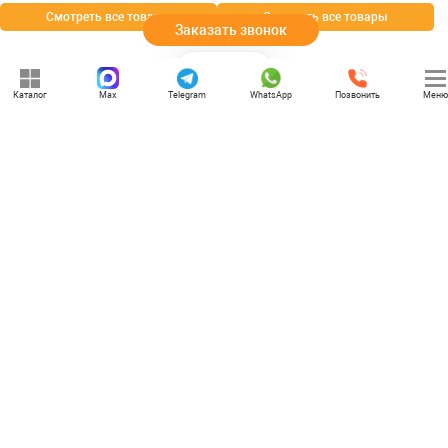
Смотреть все товары
Смотреть все товары
Заказать звонок
Каталог
Max
Telegram
WhatsApp
Позвонить
Меню
+7 (969) 777-85-85
rbesedka@gmail.com
Написать директору
Вологда
г. Вологда, улица Благовещенская, 35
Отдел продаж: 09:00 — 21:00
Служба доставки: 09:00 — 21:00