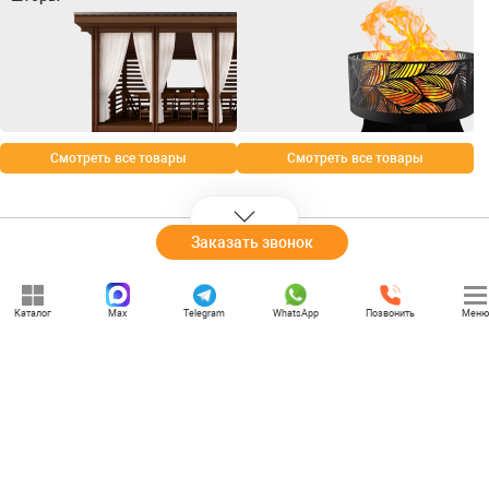
Смотреть все товары
Смотреть все товары
Заказать звонок
+7 (969) 777-85-85
Каталог
Max
Telegram
WhatsApp
Позвонить
Меню
rbesedka@gmail.com
Написать директору
Вологда