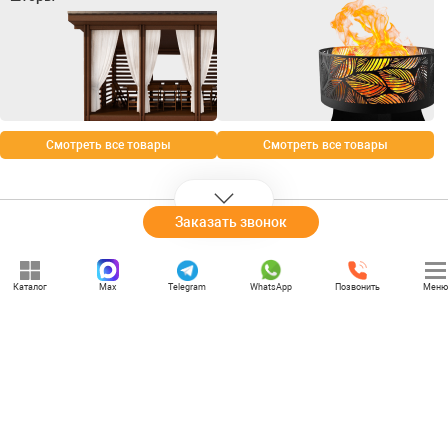
Смотреть все товары
Смотреть все товары
Заказать звонок
+7 (969) 777-85-85
Каталог
Max
Telegram
WhatsApp
Позвонить
Меню
rbesedka@gmail.com
Написать директору
Вологда