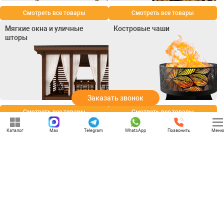
Смотреть все товары
Смотреть все товары
Мягкие окна и уличные
Костровые чаши
шторы
Заказать звонок
Смотреть все товары
Смотреть все товары
Каталог
Max
Telegram
WhatsApp
Позвонить
Меню
+7 (969) 777-85-85
rbesedka@gmail.com