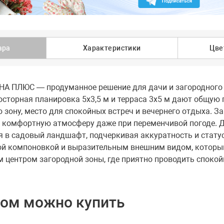
ара
Характеристики
Цве
А ПЛЮС — продуманное решение для дачи и загородного у
осторная планировка 5х3,5 м и терраса 3х5 м дают общую 
 зону, место для спокойных встреч и вечернего отдыха. З
я комфортную атмосферу даже при переменчивой погоде. Д
я в садовый ландшафт, подчеркивая аккуратность и стат
й компоновкой и выразительным внешним видом, который 
 центром загородной зоны, где приятно проводить спокойн
ром можно купить